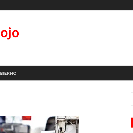
Rojo
BIERNO
B