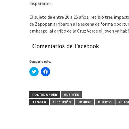
dispararon.
El sujeto de entre 20 a 25 años, recibió tres impacto
de Zapopan arribaron a la escena de forma oportu
embargo, al arribó de la Cruz Verde el joven ya hab
Comentarios de Facebook
Comparte esto:
Haz
Haz
clic
clic
para
para
compartir
compartir
en
en
Twitter
Facebook
(Se
(Se
POSTED UNDER
MUERTES
abre
abre
en
en
TAGGED
EJECUCIÓN
HOMBRE
MUERTO
RELIG
una
una
ventana
ventana
nueva)
nueva)