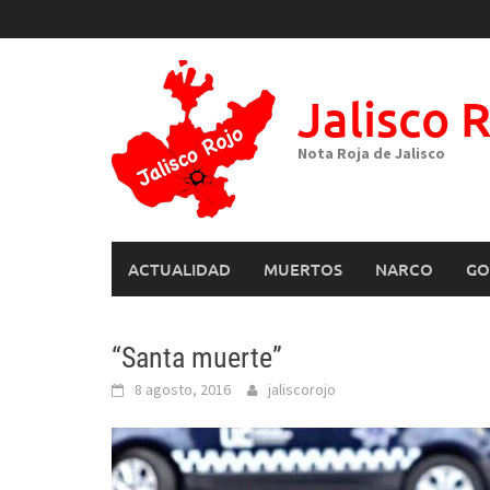
Skip
to
content
Jalisco 
Nota Roja de Jalisco
ACTUALIDAD
MUERTOS
NARCO
GO
“Santa muerte”
8 agosto, 2016
jaliscorojo