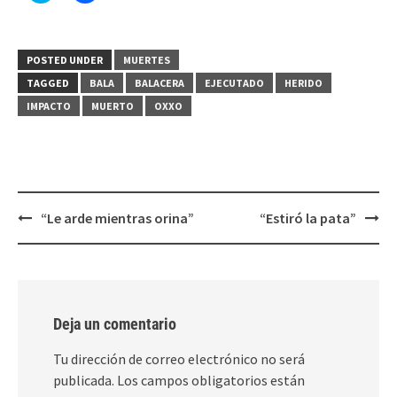
para
para
compartir
compartir
en
en
Twitter
Facebook
(Se
(Se
POSTED UNDER
MUERTES
abre
abre
en
en
TAGGED
BALA
BALACERA
EJECUTADO
HERIDO
una
una
ventana
ventana
IMPACTO
MUERTO
OXXO
nueva)
nueva)
Post
“Le arde mientras orina”
“Estiró la pata”
navigation
Deja un comentario
Tu dirección de correo electrónico no será
publicada.
Los campos obligatorios están