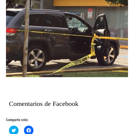
Comentarios de Facebook
Comparte esto:
Haz
Haz
clic
clic