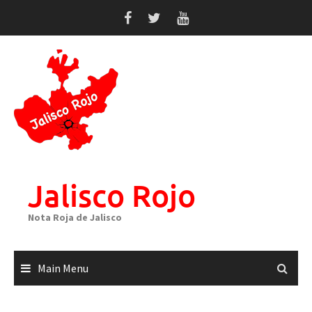
Skip
to
content
Jalisco Rojo
Nota Roja de Jalisco
Main Menu