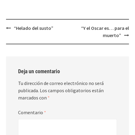
nueva)
nueva)
Post
“Helado del susto”
“Y el Oscar es… para el
navigation
muerto”
Deja un comentario
Tu dirección de correo electrónico no será
publicada.
Los campos obligatorios están
marcados con
*
Comentario
*