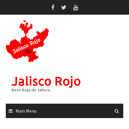
Skip
to
content
Jalisco Rojo
Nota Roja de Jalisco
Main Menu