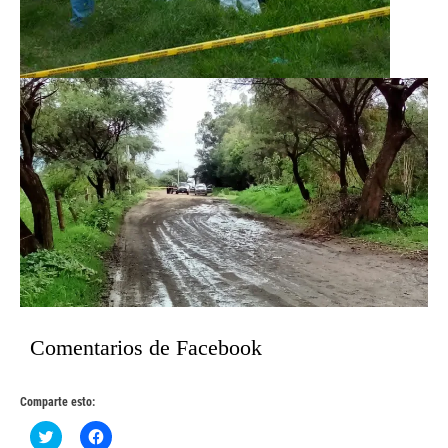
Comentarios de Facebook
Comparte esto:
Haz
Haz
clic
clic