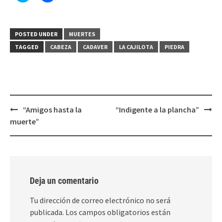
para
para
compartir
compartir
en
en
Twitter
Facebook
(Se
(Se
POSTED UNDER
MUERTES
abre
abre
en
en
TAGGED
CABEZA
CADAVER
LA CAJILOTA
PIEDRA
una
una
ventana
ventana
nueva)
nueva)
Post
“Amigos hasta la
“Indigente a la plancha”
navigation
muerte”
Deja un comentario
Tu dirección de correo electrónico no será
publicada.
Los campos obligatorios están