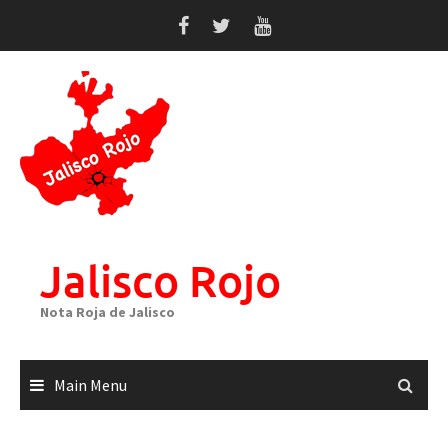
Skip
to
content
Jalisco Rojo
Nota Roja de Jalisco
Main Menu