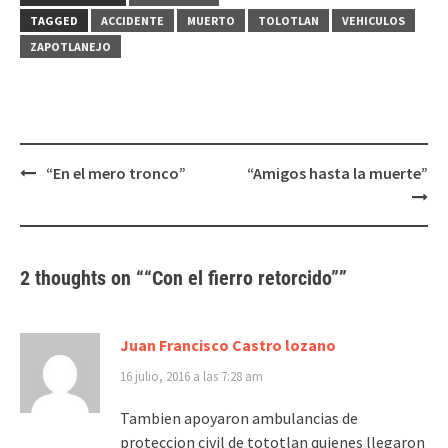
abre
abre
en
en
TAGGED
ACCIDENTE
MUERTO
TOLOTLAN
VEHICULOS
una
una
ventana
ventana
ZAPOTLANEJO
nueva)
nueva)
Post
“En el mero tronco”
“Amigos hasta la muerte”
navigation
2 thoughts on “
“Con el fierro retorcido”
”
Juan Francisco Castro lozano
16 julio, 2016 a las 7:28 am
Tambien apoyaron ambulancias de
proteccion civil de tototlan quienes llegaron