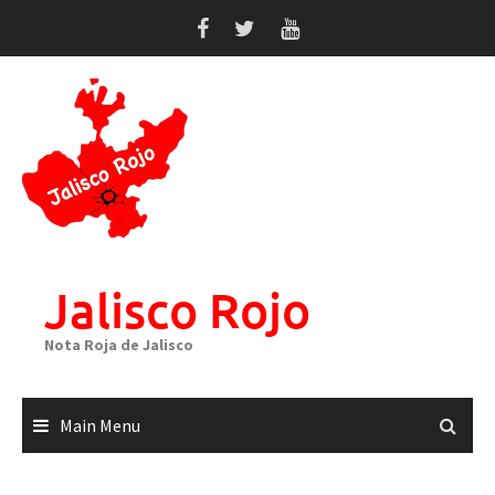
Skip
to
content
Jalisco Rojo
Nota Roja de Jalisco
Main Menu