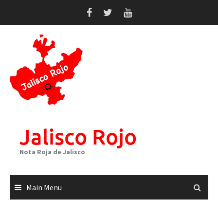
Skip
to
content
Jalisco Rojo
Nota Roja de Jalisco
Main Menu