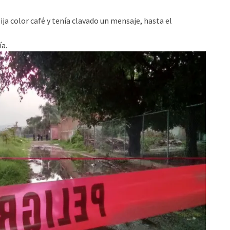
ja color café y tenía clavado un mensaje, hasta el
ía.