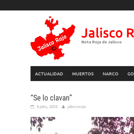
Skip
to
content
Jalisco 
Nota Roja de Jalisco
ACTUALIDAD
MUERTOS
NARCO
GO
“Se lo clavan”
6 julio, 2016
jaliscorojo