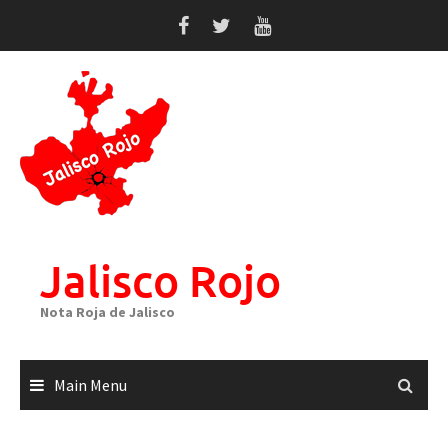
Skip
to
content
Jalisco Rojo
Nota Roja de Jalisco
Main Menu