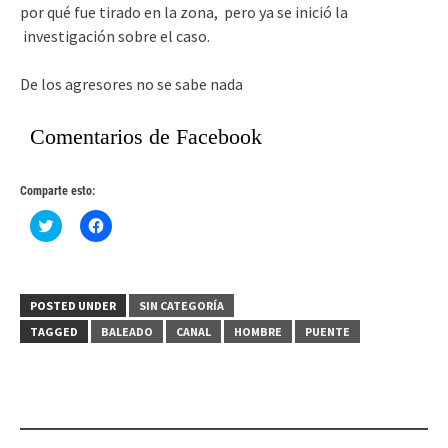
por qué fue tirado en la zona, pero ya se inició la
investigación sobre el caso.
De los agresores no se sabe nada
Comentarios de Facebook
Comparte esto:
Haz
Haz
clic
clic
para
para
compartir
compartir
en
en
Twitter
Facebook
(Se
(Se
POSTED UNDER
SIN CATEGORÍA
abre
abre
en
en
TAGGED
BALEADO
CANAL
HOMBRE
PUENTE
una
una
ventana
ventana
nueva)
nueva)