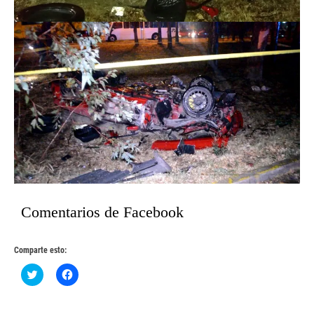
Comentarios de Facebook
Comparte esto:
Haz
Haz
clic
clic
para
para
compartir
compartir
en
en