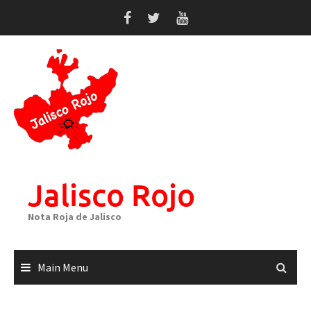
Skip
to
content
Jalisco Rojo
Nota Roja de Jalisco
Main Menu