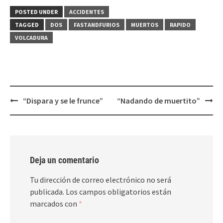
Twitter
Facebook
(Se
(Se
POSTED UNDER
ACCIDENTES
abre
abre
en
en
TAGGED
DOS
FASTANDFURIOS
MUERTOS
RAPIDO
una
una
ventana
ventana
VOLCADURA
nueva)
nueva)
Post
“Dispara y se le frunce”
“Nadando de muertito”
navigation
Deja un comentario
Tu dirección de correo electrónico no será
publicada.
Los campos obligatorios están
marcados con
*