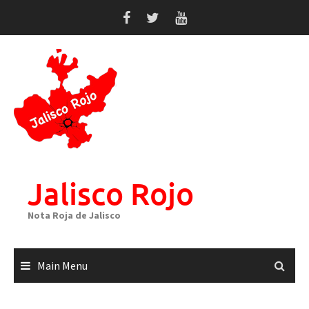
Skip
to
content
Jalisco Rojo
Nota Roja de Jalisco
Main Menu