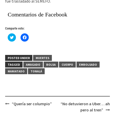
fue trasladado al SEMEFO.
Comentarios de Facebook
Comparte esto:
Haz
Haz
clic
clic
para
para
compartir
compartir
en
en
Twitter
Facebook
(Se
(Se
POSTED UNDER
MUERTES
abre
abre
en
en
TAGGED
AMAGADO
BOLSA
CUERPO
EMBOLSADO
una
una
ventana
ventana
MANIATADO
TONALÁ
nueva)
nueva)
Post
“Quería ser columpio”
“No detuvieron a Uber… ah
navigation
pero al tren”