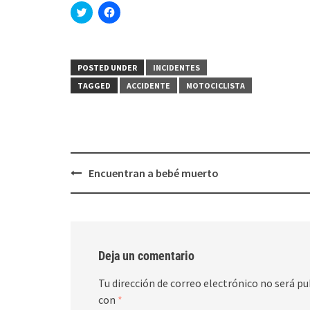
Haz
Haz
clic
clic
para
para
compartir
compartir
en
en
Twitter
Facebook
(Se
(Se
POSTED UNDER
INCIDENTES
abre
abre
en
en
TAGGED
ACCIDENTE
MOTOCICLISTA
una
una
ventana
ventana
nueva)
nueva)
Post
Encuentran a bebé muerto
navigation
Deja un comentario
Tu dirección de correo electrónico no será pu
con
*