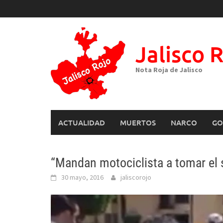
Skip
to
content
Jalisco 
Nota Roja de Jalisco
ACTUALIDAD
MUERTOS
NARCO
GO
“Mandan motociclista a tomar el s
30 mayo, 2016
jaliscorojo