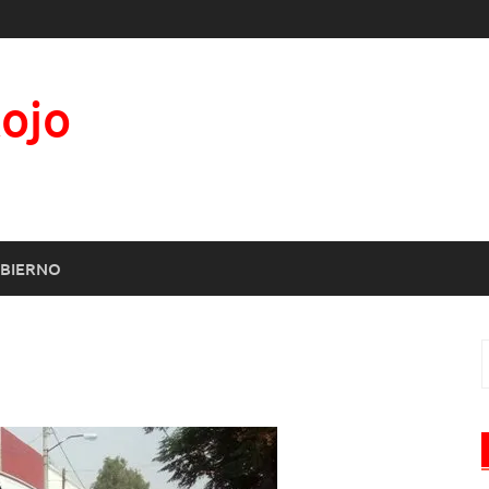
Rojo
BIERNO
B