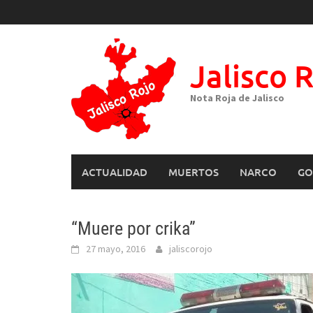
Skip
to
content
Jalisco 
Nota Roja de Jalisco
ACTUALIDAD
MUERTOS
NARCO
GO
“Muere por crika”
27 mayo, 2016
jaliscorojo