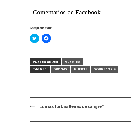
Comentarios de Facebook
Comparte esto:
Haz
Haz
clic
clic
para
para
compartir
compartir
en
en
Twitter
Facebook
(Se
(Se
POSTED UNDER
MUERTES
abre
abre
en
en
TAGGED
DROGAS
MUERTE
SOBREDOSIS
una
una
ventana
ventana
nueva)
nueva)
Post
“Lomas turbas llenas de sangre”
navigation