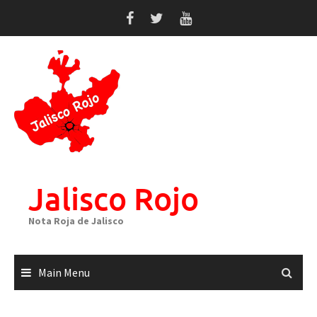
Skip
to
content
Jalisco Rojo
Nota Roja de Jalisco
Main Menu