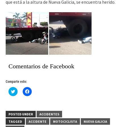
que está a la altura de Nueva Galicia, se encuentra herido.
Comentarios de Facebook
Comparte esto:
Haz
Haz
clic
clic
para
para
compartir
compartir
en
en
Twitter
Facebook
(Se
(Se
POSTED UNDER
ACCIDENTES
abre
abre
en
en
TAGGED
ACCIDENTE
MOTOCICLISTA
NUEVA GALICIA
una
una