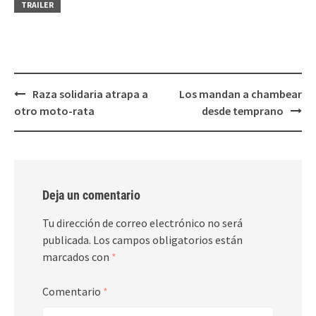
ventana
ventana
TRAILER
nueva)
nueva)
Post
Raza solidaria atrapa a
Los mandan a chambear
navigation
otro moto-rata
desde temprano
Deja un comentario
Tu dirección de correo electrónico no será
publicada.
Los campos obligatorios están
marcados con
*
Comentario
*