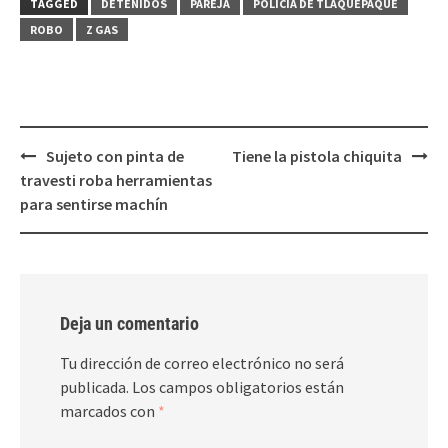
TAGGED
DETENIDOS
PAREJA
POLICÍA DE TLAQUEPAQUE
una
una
ventana
ventana
ROBO
Z GAS
nueva)
nueva)
Post
Sujeto con pinta de
Tiene la pistola chiquita
navigation
travesti roba herramientas
para sentirse machín
Deja un comentario
Tu dirección de correo electrónico no será
publicada.
Los campos obligatorios están
marcados con
*