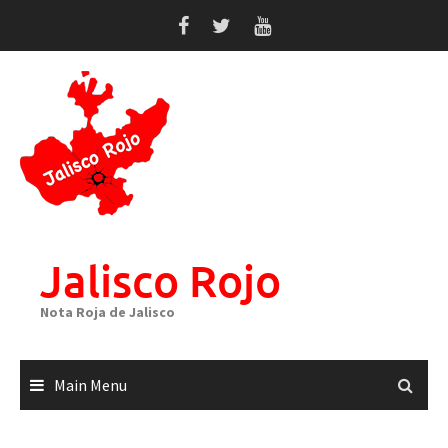
Skip
to
content
Jalisco Rojo
Nota Roja de Jalisco
Main Menu