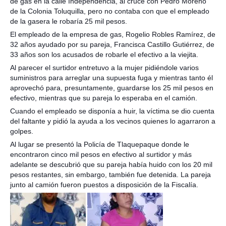
de gas en la calle Independencia, al cruce con Pedro Moreno
de la Colonia Toluquilla, pero no contaba con que el empleado
de la gasera le robaría 25 mil pesos.
El empleado de la empresa de gas, Rogelio Robles Ramírez, de
32 años ayudado por su pareja, Francisca Castillo Gutiérrez, de
33 años son los acusados de robarle el efectivo a la viejita.
Al parecer el surtidor entretuvo a la mujer pidiéndole varios
suministros para arreglar una supuesta fuga y mientras tanto él
aprovechó para, presuntamente, guardarse los 25 mil pesos en
efectivo, mientras que su pareja lo esperaba en el camión.
Cuando el empleado se disponía a huir, la víctima se dio cuenta
del faltante y pidió la ayuda a los vecinos quienes lo agarraron a
golpes.
Al lugar se presentó la Policía de Tlaquepaque donde le
encontraron cinco mil pesos en efectivo al surtidor y más
adelante se descubrió que su pareja había huido con los 20 mil
pesos restantes, sin embargo, también fue detenida. La pareja
junto al camión fueron puestos a disposición de la Fiscalía.