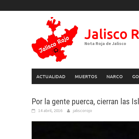
Skip
to
content
Jalisco 
Nota Roja de Jalisco
ACTUALIDAD
MUERTOS
NARCO
GO
Por la gente puerca, cierran las I
14 abril, 2016
jaliscorojo