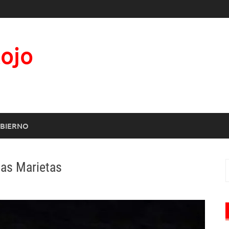
Rojo
BIERNO
slas Marietas
B