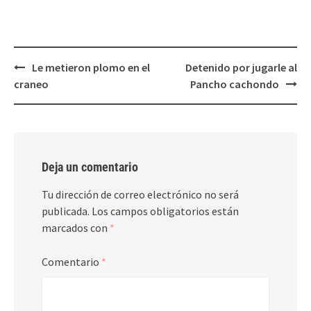
nueva)
nueva)
Post
Le metieron plomo en el
Detenido por jugarle al
navigation
craneo
Pancho cachondo
Deja un comentario
Tu dirección de correo electrónico no será
publicada.
Los campos obligatorios están
marcados con
*
Comentario
*