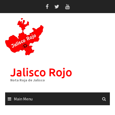
Skip
to
content
Jalisco Rojo
Nota Roja de Jalisco
Main Menu