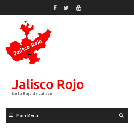
Skip
to
content
Jalisco Rojo
Nota Roja de Jalisco
Main Menu