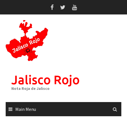
Skip
to
content
Jalisco Rojo
Nota Roja de Jalisco
Main Menu