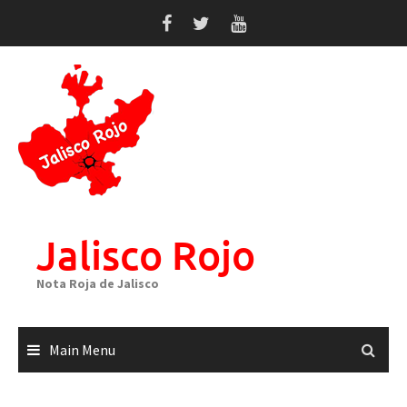
Skip
to
content
Jalisco Rojo
Nota Roja de Jalisco
Main Menu