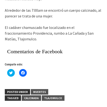
Alrededor de las 7:00am se encontró un cuerpo calcinado, al
parecer se trata de una mujer.
El cadáver chamuscado fue localizado en el
fraccionamiento Providencia, rumbo a La Cañada y San
Matías, Tlajomulco.
Comentarios de Facebook
Comparte esto:
Haz
Haz
clic
clic
para
para
compartir
compartir
en
en
Twitter
Facebook
(Se
(Se
POSTED UNDER
MUERTES
abre
abre
en
en
TAGGED
CALCINADA
TLAJOMULCO
una
una
ventana
ventana
nueva)
nueva)