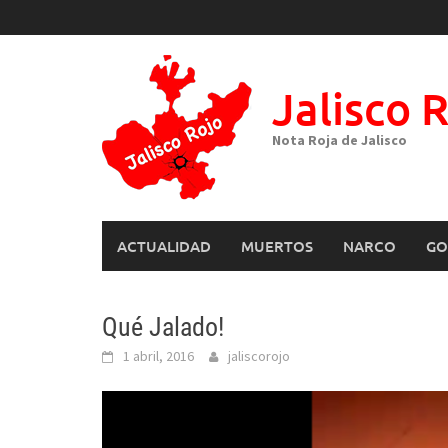
Skip
to
content
Jalisco 
Nota Roja de Jalisco
ACTUALIDAD
MUERTOS
NARCO
GO
Qué Jalado!
1 abril, 2016
jaliscorojo