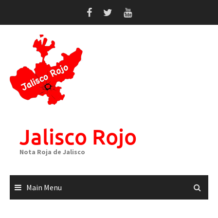
Skip
to
content
Jalisco Rojo
Nota Roja de Jalisco
Main Menu