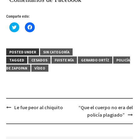
Comparte esto:
Haz
Haz
clic
clic
para
para
compartir
compartir
en
en
Twitter
Facebook
(Se
(Se
POSTED UNDER
SIN CATEGORÍA
abre
abre
en
en
TAGGED
CESADOS
FUISTE MÍA
GERARDO ORTÍZ
POLICÍA
una
una
ventana
ventana
DE ZAPOPAN
VÍDEO
nueva)
nueva)
Post
Le fue peor al chiquito
“Que el cuerpo no era del
navigation
policía plagiado”