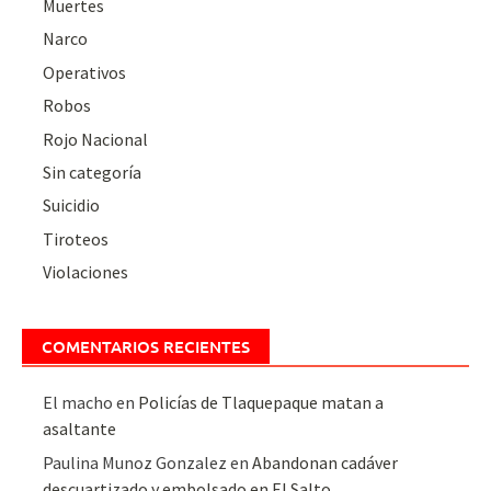
Muertes
Narco
Operativos
Robos
Rojo Nacional
Sin categoría
Suicidio
Tiroteos
Violaciones
COMENTARIOS RECIENTES
El macho
en
Policías de Tlaquepaque matan a
asaltante
Paulina Munoz Gonzalez
en
Abandonan cadáver
descuartizado y embolsado en El Salto