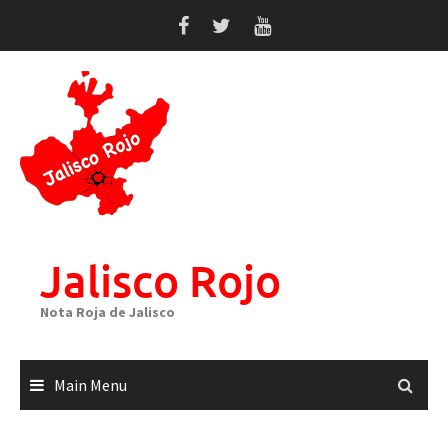
Skip
to
content
Jalisco Rojo
Nota Roja de Jalisco
Main Menu