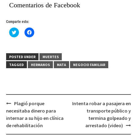
Comentarios de Facebook
Comparte esto:
Haz
Haz
clic
clic
para
para
compartir
compartir
en
en
Twitter
Facebook
(Se
(Se
POSTED UNDER
MUERTES
abre
abre
en
en
TAGGED
HERMANOS
MATA
NEGOCIO FAMILIAR
una
una
ventana
ventana
nueva)
nueva)
Post
Plagió porque
Intenta robar a pasajera en
navigation
necesitaba dinero para
transporte público y
internar a su hijo en clínica
termina golpeado y
de rehabilitación
arrestado (video)