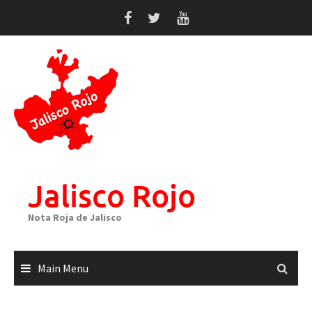
Skip
to
content
Jalisco Rojo
Nota Roja de Jalisco
Main Menu