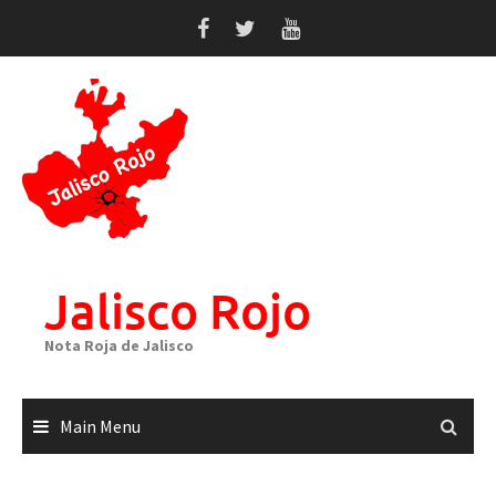
Skip
to
content
Jalisco Rojo
Nota Roja de Jalisco
Main Menu