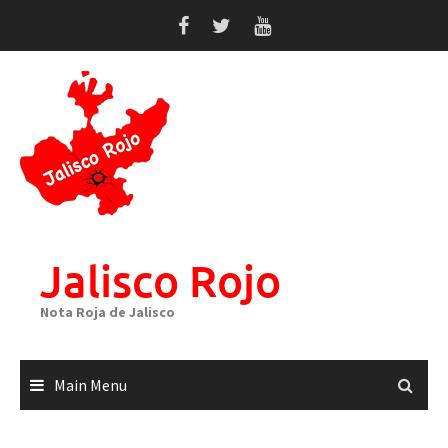
Skip
to
content
Jalisco Rojo
Nota Roja de Jalisco
Main Menu