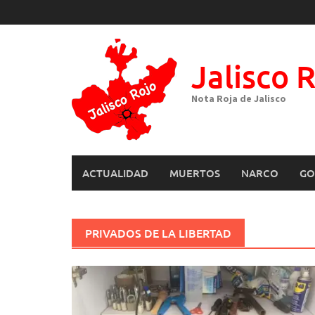
Skip
to
content
Jalisco 
Nota Roja de Jalisco
ACTUALIDAD
MUERTOS
NARCO
GO
PRIVADOS DE LA LIBERTAD