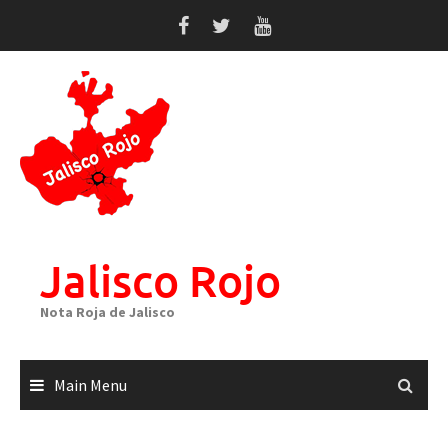
Skip
to
content
Jalisco Rojo
Nota Roja de Jalisco
Main Menu