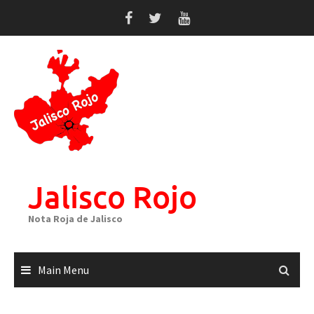
Skip
to
content
Jalisco Rojo
Nota Roja de Jalisco
Main Menu