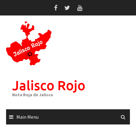
Skip
to
content
Jalisco Rojo
Nota Roja de Jalisco
Main Menu