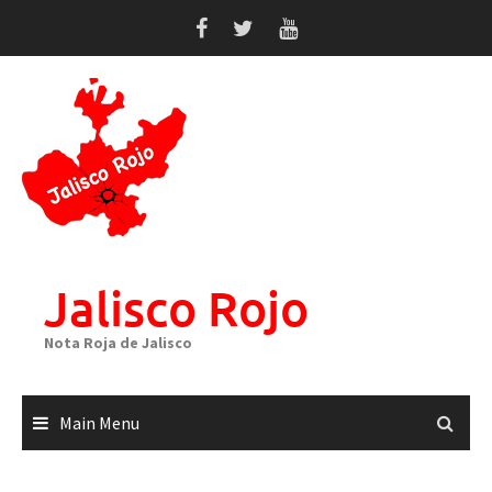
Skip
to
content
Jalisco Rojo
Nota Roja de Jalisco
Main Menu