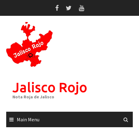
Skip
to
content
Jalisco Rojo
Nota Roja de Jalisco
Main Menu