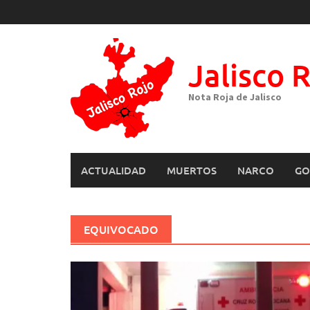
Skip
to
content
Jalisco 
Nota Roja de Jalisco
ACTUALIDAD
MUERTOS
NARCO
GO
EQUIVOCADO