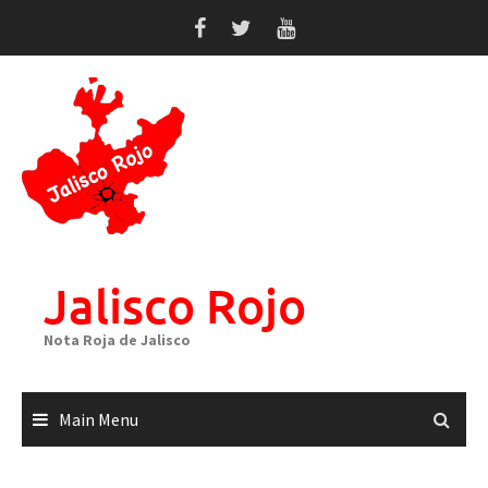
Skip
to
content
Jalisco Rojo
Nota Roja de Jalisco
Main Menu