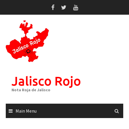
Skip
to
content
Jalisco Rojo
Nota Roja de Jalisco
Main Menu