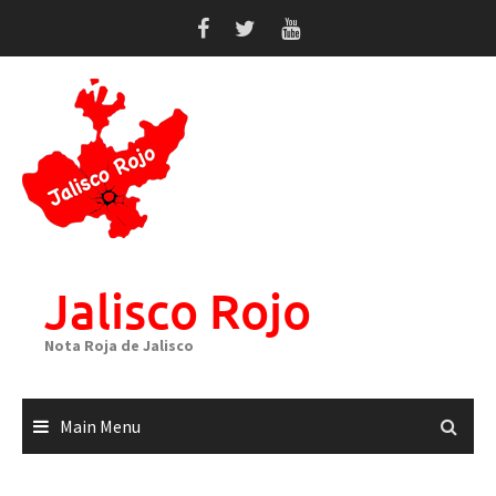
Skip
to
content
Jalisco Rojo
Nota Roja de Jalisco
Main Menu