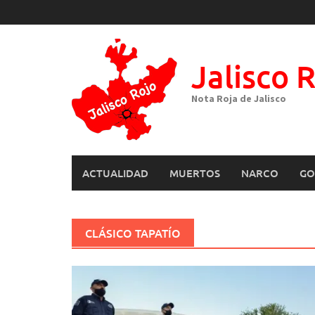
Skip
to
content
Jalisco 
Nota Roja de Jalisco
ACTUALIDAD
MUERTOS
NARCO
GO
CLÁSICO TAPATÍO