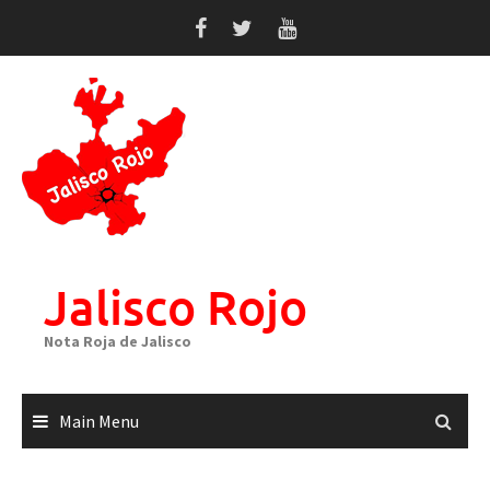
Skip
to
content
Jalisco Rojo
Nota Roja de Jalisco
Main Menu