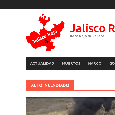
Skip
to
content
Jalisco 
Nota Roja de Jalisco
ACTUALIDAD
MUERTOS
NARCO
GO
AUTO INCENDIADO