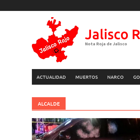
Skip
to
content
Jalisco 
Nota Roja de Jalisco
ACTUALIDAD
MUERTOS
NARCO
GO
ALCALDE