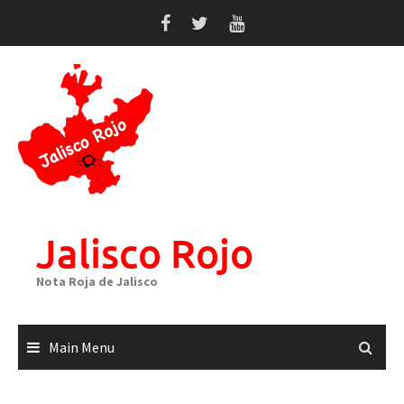
Skip
to
content
Jalisco Rojo
Nota Roja de Jalisco
Main Menu