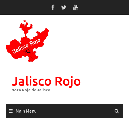
Skip
to
content
Jalisco Rojo
Nota Roja de Jalisco
Main Menu