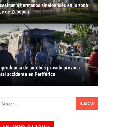
sesinan a hermanos sinaloenses en la zona
ec de Zapopan
mprudencia de autobús privado provoca
atal accidente en Periférico
uscar:
ENTRADAS RECIENTES