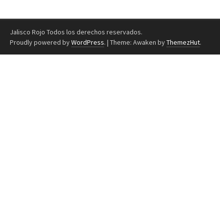
Jalisco Rojo Todos los derechos reservados.
Proudly powered by
WordPress
.
|
Theme: Awaken by
ThemezHut
.