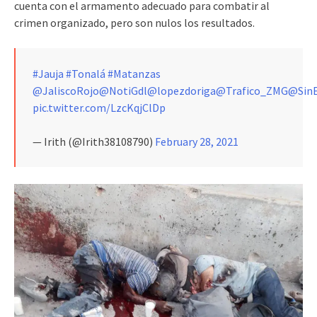
cuenta con el armamento adecuado para combatir al
crimen organizado, pero son nulos los resultados.
#Jauja
#Tonalá
#Matanzas
@JaliscoRojo
@NotiGdl
@lopezdoriga
@Trafico_ZMG
@Sin
pic.twitter.com/LzcKqjClDp
— Irith (@Irith38108790)
February 28, 2021