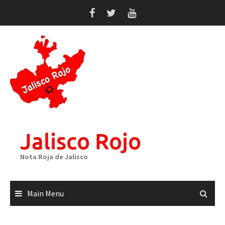
Skip
to
content
Jalisco Rojo
Nota Roja de Jalisco
Main Menu