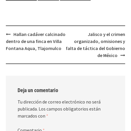
en
en
una
una
ventana
ventana
nueva)
nueva)
Post
Hallan cadáver calcinado
Jalisco y el crimen
navigation
dentro de una finca en Villa
organizado, omisiones y
Fontana Aqua, Tlajomulco
falta de táctica del Gobierno
de México
Deja un comentario
Tu dirección de correo electrónico no será
publicada.
Los campos obligatorios están
marcados con
*
Comentario
*