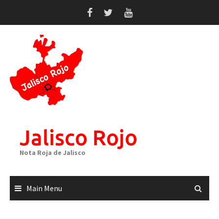
Skip
to
content
Jalisco Rojo
Nota Roja de Jalisco
Main Menu